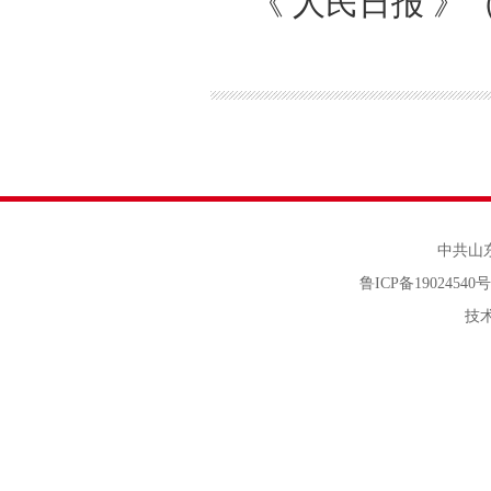
《
人民日报
》
中共山东省
鲁ICP备19024540
技