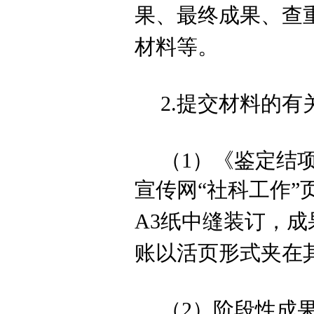
果
、
最终成果、
查
材料等。
2.
提交
材料的有
（
1）《鉴定结
宣传网
“社科工作”
A3纸中缝装订，
成
账以活页形式夹在
（
2
）阶段性成